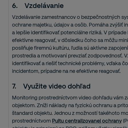
6.
Vzdelávanie
Vzdelávanie zamestnancov o bezpečnostných syst
ochrane majetku, údajov a osôb. Pomáha zvýšiť i
a lepšie identifikovať potenciálne riziká. V prípade 
efektívne reagovať, v dôsledku čoho sa môžu mini
posilňuje firemnú kultúru, ľudia sú aktívne zapoj
prostredia a motivovaní prevziať zodpovednosť. 
identifikovať a riešiť technické problémy, vďaka
incidentom, prípadne na ne efektívne reagovať.
7.
Využite video dohľad
Monitoring prostredníctvom video dohľadu vám z
objektom. Zníži náklady na fyzickú ochranu a pr
štandard objektu. Jednou z možností takéhoto mo
prostredníctvom
Pultu centralizovanej ochrany
(P