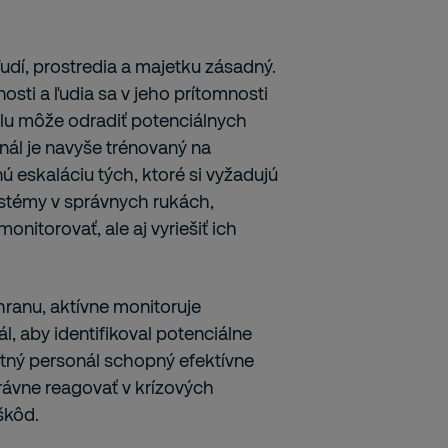
dí, prostredia a majetku zásadný.
osti a ľudia sa v jeho prítomnosti
álu môže odradiť potenciálnych
nál je navyše trénovaný na
ú eskaláciu tých, ktoré si vyžadujú
stémy v správnych rukách,
onitorovať, ale aj vyriešiť ich
hranu, aktívne monitoruje
, aby identifikoval potenciálne
tný personál schopný efektívne
rávne reagovať v krízových
 škôd.