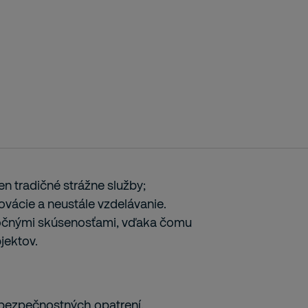
n tradičné strážne služby;
ovácie a neustále vzdelávanie.
ročnými skúsenosťami, vďaka čomu
jektov.
 bezpečnostných opatrení,