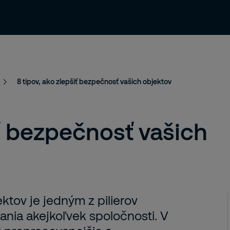
ia
O nás
Novinky & Blog
Kariéra
8 tipov, ako zlepšiť bezpečnosť vašich objektov
iť bezpečnosť vašich
tov je jedným z pilierov
ania akejkoľvek spoločnosti. V