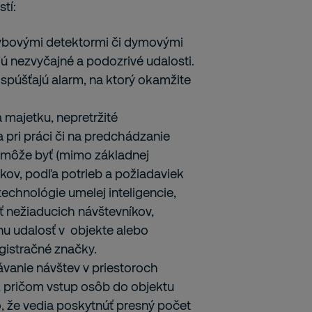
tí:
bovými detektormi či dymovými
ú nezvyčajné a podozrivé udalosti.
spúšťajú alarm, na ktorý okamžite
 majetku, nepretržité
 pri práci či na predchádzanie
 a môže byť (mimo základnej
kov, podľa potrieb a požiadaviek
technológie umelej inteligencie,
ť nežiaducich návštevníkov,
nu udalosť v objekte alebo
egistračné značky.
anie návštev v priestoroch
l, pričom vstup osôb do objektu
, že vedia poskytnúť presný počet