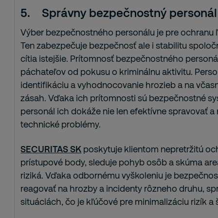
5.
Správny bezpečnostný personál
Výber bezpečnostného personálu je pre ochranu ľu
Ten zabezpečuje bezpečnosť ale i stabilitu spoločn
cítia istejšie. Prítomnosť bezpečnostného person
páchateľov od pokusu o kriminálnu aktivitu. Perso
identifikáciu a vyhodnocovanie hrozieb a na včasn
zásah. Vďaka ich prítomnosti sú bezpečnostné sy
personál ich dokáže nie len efektívne spravovať a m
technické problémy.
SECURITAS SK
poskytuje klientom nepretržitú oc
prístupové body, sleduje pohyb osôb a skúma areál
riziká. Vďaka odbornému vyškoleniu je bezpečnos
reagovať na hrozby a incidenty rôzneho druhu, sp
situáciách, čo je kľúčové pre minimalizáciu rizík a