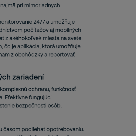
a najmä pri mimoriadnych
onitorovanie 24/7 a umožňuje
redníctvom počítačov aj mobilných
ať z akéhokoľvek miesta na svete.
, čo je aplikácia, ktorá umožňuje
am z obchôdzky a reportovať
ch zariadení
 komplexnú ochranu, funkčnosť
a. Efektívne fungujúci
stenie bezpečnosti osôb,
žu časom podliehať opotrebovaniu.