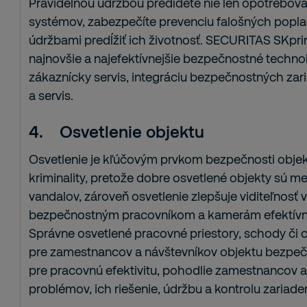
Pravidelnou údržbou predídete nie len opotrebovani
systémov, zabezpečíte prevenciu falošných popl
údržbami predĺžiť ich životnosť. SECURITAS SKprin
najnovšie a najefektívnejšie bezpečnostné technol
zákaznícky servis, integráciu bezpečnostných zariad
a servis.
4.
Osvetlenie objektu
Osvetlenie je kľúčovým prvkom bezpečnosti objek
kriminality, pretože dobre osvetlené objekty sú me
vandalov, zároveň osvetlenie zlepšuje viditeľnosť 
bezpečnostným pracovníkom a kamerám efektívnej
Správne osvetlené pracovné priestory, schody či c
pre zamestnancov a návštevníkov objektu bezpečne
pre pracovnú efektivitu, pohodlie zamestnancov a
problémov, ich riešenie, údržbu a kontrolu zariaden