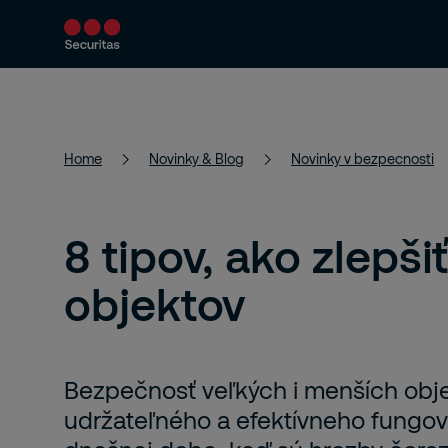
Bezpečnostné služby
Bezpečnostné riešen
Home
Novinky & Blog
Novinky v bezpecnosti
8 tipov, ako zlepš
objektov
Bezpečnosť veľkých i menších objek
udržateľného a efektívneho fungov