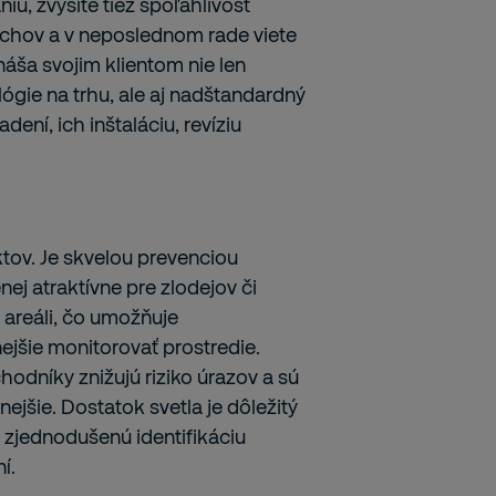
u, zvýšite tiež spoľahlivosť
achov a v neposlednom rade viete
áša svojim klientom nie len
ógie na trhu, ale aj nadštandardný
ení, ich inštaláciu, revíziu
tov. Je skvelou prevenciou
nej atraktívne pre zlodejov či
v areáli, čo umožňuje
šie monitorovať prostredie.
hodníky znižujú riziko úrazov a sú
jšie. Dostatok svetla je dôležitý
 zjednodušenú identifikáciu
í.