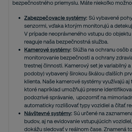
bezpečnostného priemyslu. Máte niekoľko možnos
Zabezpečovacie systémy
:
Sú vybavené pohy
senzormi, vďaka ktorým monitorujú a detekuj
V prípade neoprávneného vstupu do objektu 
reaguje naša bezpečnostná služba.
Kamerové systémy
:
Slúžia na ochranu osôb a
monitorovanie bezpečnosti a ochrany zdravia
trestnej činnosti. Kamerový set je variabilný
podoby) vybavený širokou škálou ďalších prv
klienta. Naše kamerové systémy využívajú aj 
ktoré napríklad umožňujú presne identifikova
podozrivé správanie, upozorniť na mimoriad
automaticky rozlišovať typy vozidiel a čítať r
Návštevné systémy
:
Sú určené na zaznamenáv
budov, aj na evidovanie vstupujúcich vozidie
dokážu sledovať v reálnom čase. Znamená to