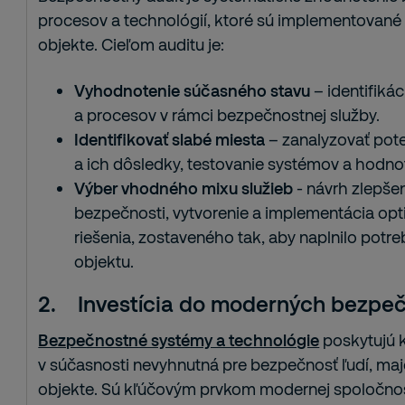
procesov a technológií, ktoré sú implementované 
objekte. Cieľom auditu je:
Vyhodnotenie súčasného stavu
– identifiká
a procesov v rámci bezpečnostnej služby.
Identifikovať slabé miesta
– zanalyzovať poten
a ich dôsledky, testovanie systémov a hodnot
Výber vhodného mixu služieb
- návrh zlepšen
bezpečnosti, vytvorenie a implementácia o
riešenia, zostaveného tak, aby naplnilo pot
objektu.
2.
Investícia do moderných bezpe
Bezpečnostné systémy a technológie
poskytujú k
v súčasnosti nevyhnutná pre bezpečnosť ľudí, maj
objekte. Sú kľúčovým prvkom modernej spoločno