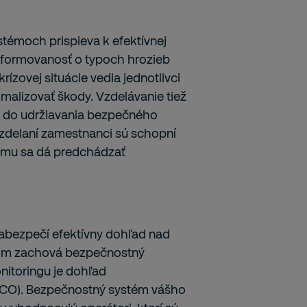
émoch prispieva k efektívnej
nformovanosť o typoch hrozieb
krízovej situácie vedia jednotlivci
malizovať škody. Vzdelávanie tiež
ení do udržiavania bezpečného
Vzdelaní zamestnanci sú schopní
 čomu sa dá predchádzať
abezpečí efektívny dohľad nad
itom zachová bezpečnostný
nitoringu je dohľad
CO). Bezpečnostný systém vášho