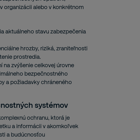
v organizácii alebo v konkrétnom
cia aktuálneho stavu zabezpečenia
ciálne hrozby, riziká, zraniteľnosti
enie prostredia.
í na zvýšenie celkovej úrovne
ptimálneho bezpečnostného
reby a požiadavky chráneného
čnostných systémov
omplexnú ochranu, ktorá je
etku a informácii v akomkoľvek
sti a budúcnosťou