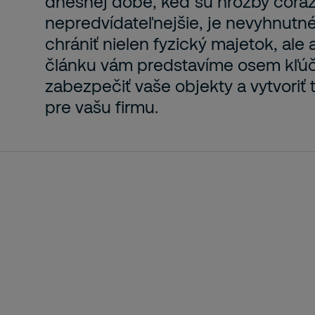
dnešnej dobe, keď sú hrozby čoraz
nepredvídateľnejšie, je nevyhnutné
chrániť nielen fyzický majetok, ale 
článku vám predstavíme osem kľúč
zabezpečiť vaše objekty a vytvoriť
pre vašu firmu.