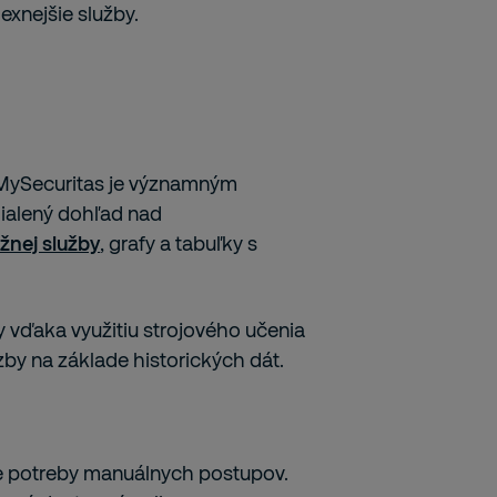
xnejšie služby.
 MySecuritas je významným
dialený dohľad nad
ážnej služby
, grafy a tabuľky s
by vďaka využitiu strojového učenia
y na základe historických dát.
uje potreby manuálnych postupov.