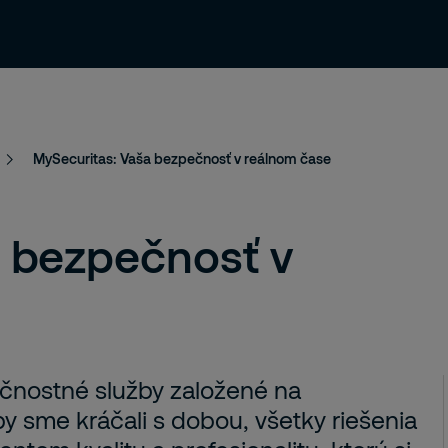
ia
O nás
Novinky & Blog
Kariéra
MySecuritas: Vaša bezpečnosť v reálnom čase
 bezpečnosť v
nostné služby založené na
 sme kráčali s dobou, všetky riešenia