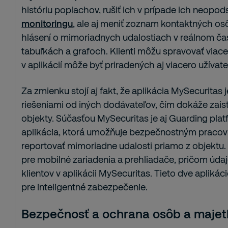
históriu poplachov, rušiť ich v prípade ich neopod
monitoringu
, ale aj meniť zoznam kontaktných o
hlásení o mimoriadnych udalostiach v reálnom ča
tabuľkách a grafoch. Klienti môžu spravovať viac
v aplikácií môže byť priradených aj viacero užívat
Za zmienku stojí aj fakt, že aplikácia MySecurita
riešeniami od iných dodávateľov, čím dokáže zaisti
objekty. Súčasťou MySecuritas je aj Guarding platfo
aplikácia, ktorá umožňuje bezpečnostným praco
reportovať mimoriadne udalosti priamo z objektu.
pre mobilné zariadenia a prehliadače, pričom údaj
klientov v aplikácii MySecuritas. Tieto dve aplikác
pre inteligentné zabezpečenie.
Bezpečnosť a ochrana osôb a majet