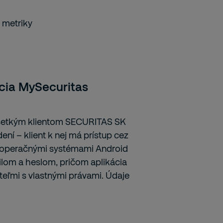
a metriky
ácia MySecuritas
 všetkým klientom SECURITAS SK
ní – klient k nej má prístup cez
 s operačnými systémami Android
ilom a heslom, pričom aplikácia
teľmi s vlastnými právami. Údaje