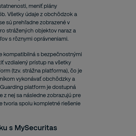
statnenosti, meniť plány
sôb. Všetky údaje z obchôdzok a
se sú prehľadne zobrazené v
ero strážených objektov naraz a
eľov s rôznymi oprávneniami.
s je kompatibilná s bezpečnostnými
ť vzdialený prístup na všetky
rm (tzv. strážna platforma), čo je
vníkom vykonávať obchôdzky a
 Guarding platform je dostupná
e z nej sa následne zobrazujú pre
ie tvoria spolu kompletné riešenie
ku s MySecuritas