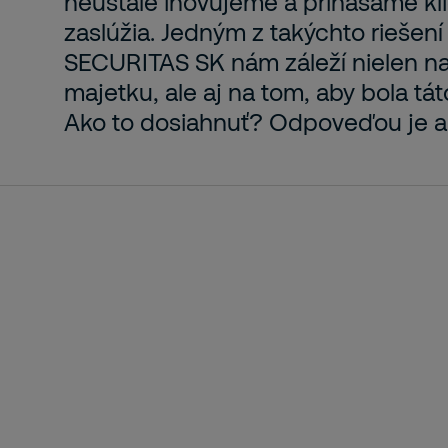
neustále inovujeme a prinášame klie
zaslúžia. Jedným z takýchto riešení
SECURITAS SK nám záleží nielen n
majetku, ale aj na tom, aby bola t
Ako to dosiahnuť? Odpoveďou je ap