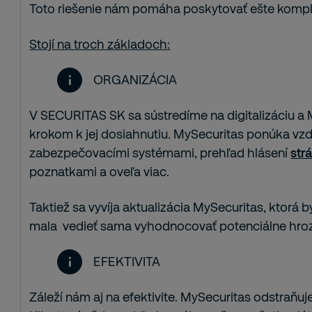
Toto riešenie nám pomáha poskytovať ešte komple
Stojí na troch základoch:
ORGANIZÁCIA
V SECURITAS SK sa sústredíme na digitalizáciu a
krokom k jej dosiahnutiu. MySecuritas ponúka vz
zabezpečovacími systémami, prehľad hlásení
str
poznatkami a oveľa viac.
Taktiež sa vyvíja aktualizácia MySecuritas, ktorá 
mala vedieť sama vyhodnocovať potenciálne hrozb
EFEKTIVITA
Záleží nám aj na efektivite. MySecuritas odstraň