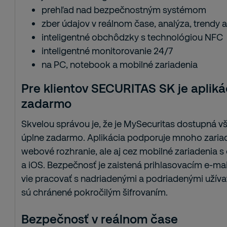
prehľad nad bezpečnostným systémom
zber údajov v reálnom čase, analýza, trendy 
inteligentné obchôdzky s technológiou NFC
inteligentné monitorovanie 24/7
na PC, notebook a mobilné zariadenia
Pre klientov SECURITAS SK je aplik
zadarmo
Skvelou správou je, že je MySecuritas dostupná
úplne zadarmo. Aplikácia podporuje mnoho zariade
webové rozhranie, ale aj cez mobilné zariadenia
a iOS. Bezpečnosť je zaistená prihlasovacím e-ma
vie pracovať s nadriadenými a podriadenými užíva
sú chránené pokročilým šifrovaním.
Bezpečnosť v reálnom čase