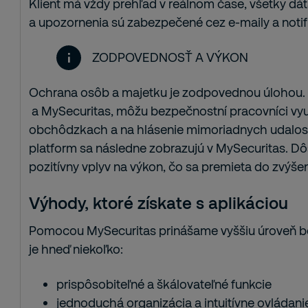
Klient má vždy prehľad v reálnom čase, všetky dá
a upozornenia sú zabezpečené cez e-maily a notif
ZODPOVEDNOSŤ A VÝKON
Ochrana osôb a majetku je zodpovednou úlohou. 
a MySecuritas, môžu bezpečnostní pracovníci využ
obchôdzkach a na hlásenie mimoriadnych udalostí
platform sa následne zobrazujú v MySecuritas. D
pozitívny vplyv na výkon, čo sa premieta do zvýšeni
Výhody, ktoré získate s aplikáciou
Pomocou MySecuritas prinášame vyššiu úroveň be
je hneď niekoľko:
prispôsobiteľné a škálovateľné funkcie
jednoduchá organizácia a intuitívne ovládani