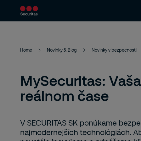
Bezpečnostné služby
Bezpečnostné riešen
Home
Novinky & Blog
Novinky v bezpecnosti
MySecuritas: Vaša
reálnom čase
V SECURITAS SK ponúkame bezpeč
najmodernejších technológiách. Aby