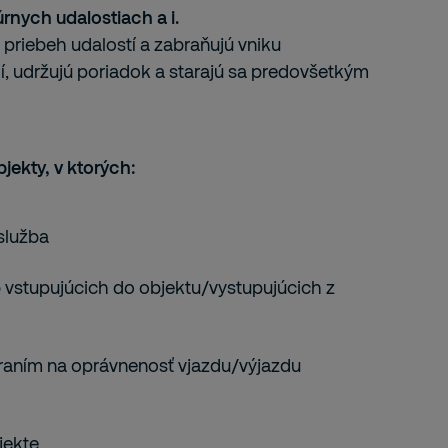
rnych udalostiach a i.
 priebeh udalostí a zabraňujú vniku
, udržujú poriadok a starajú sa predovšetkým
jekty, v ktorých:
služba
 vstupujúcich do objektu/vystupujúcich z
eraním na oprávnenosť vjazdu/výjazdu
jekte