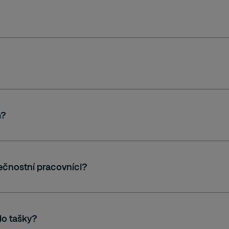
 mieste,
rístupnom mieste,
m?
hromažďovania osôb,
tému alebo poplachového systému, prevádzkovanie ich
hráneného miesta (ďalej len „prevádzkovanie zabezpeč
čnostní pracovníci?
v chránenom objekte, na chránenom mieste alebo v ich
registra trestov,
a lekárskym posudkom a
do tašky?
ukazom odbornej spôsobilosti (typ S, typ P, typ CIT).