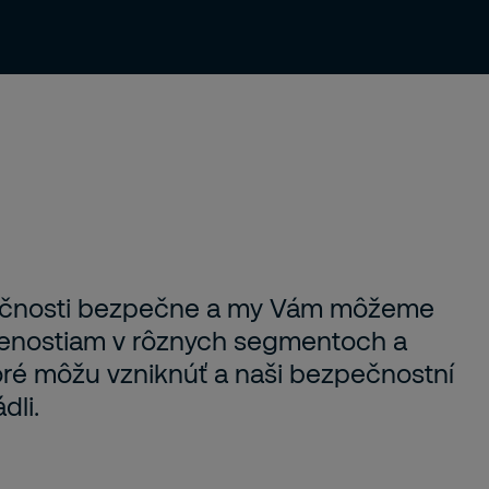
ia
O nás
Novinky & Blog
Kariéra
poločnosti bezpečne a my Vám môžeme
senostiam v rôznych segmentoch a
ré môžu vzniknúť a naši bezpečnostní
dli.