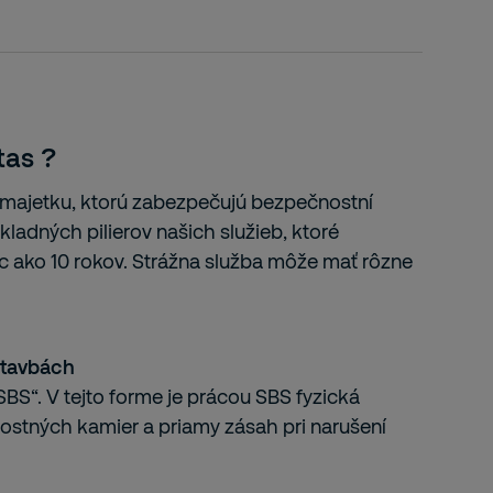
tas ?
a majetku, ktorú zabezpečujú bezpečnostní
ladných pilierov našich služieb, ktoré
 ako 10 rokov. Strážna služba môže mať rôzne
stavbách
BS“. V tejto forme je prácou SBS fyzická
ostných kamier a priamy zásah pri narušení