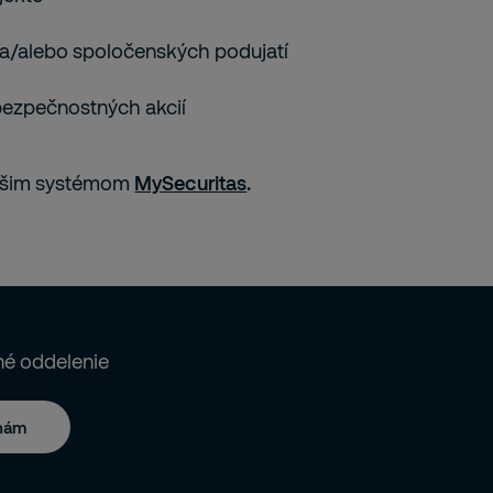
 a/alebo spoločenských podujatí
bezpečnostných akcií
našim systémom
MySecuritas
.
né oddelenie
 nám