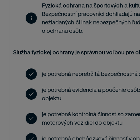
Fyzická ochrana na športových a kultú
Bezpečnostní pracovníci dohliadajú na
nežiadaných či inak nebezpečných ľudí
o ochranu osôb.
Služba fyzickej ochrany je správnou voľbou pre ob
je potrebná nepretržitá bezpečnostná 
je potrebná evidencia a poučenie osôb
objektu
je potrebná kontrolná činnosť so zam
motorových vozidiel do objektu
je potrebná obchôdzková činnosť v ob