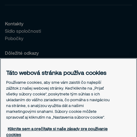
Kontakty
Sídlo spoločnosti
Pobočky
Dôležité odkazy
Všeobecné obchodné podmienky
Integrity linka
Táto webová stránka používa cookies
Politika používania cookies
Zásady ochrany osobných údajov
Používame cookies, aby sme vám zaistili čo najlepší
zážitok z našej webovej stránky. Keď kliknite na „Prijať
Responsible disclosure
všetky súbory cookie“, poskytnete tým súhlas s ich
ukladaním do vášho zariadenia, čo pomáha s navigáciou
Pracovné príležitosti
na stránke, s analýzou využitia dát a našimi
Kariéra
marketingovými snahami. Súbory cookie môžete
spravovať aj kliknutím na „Nastavenia súborov cookie“.
Nastavenia súborov cookie
Kliknite sem a prečítajte si naše zásady pre používanie
cookies