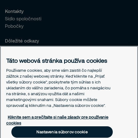
Kontakty
Sídlo spoločnosti
Pobočky
Dôležité odkazy
Všeobecné obchodné podmienky
Integrity linka
Táto webová stránka používa cookies
Politika používania cookies
Zásady ochrany osobných údajov
Používame cookies, aby sme vám zaistili čo najlepší
zážitok z našej webovej stránky. Keď kliknite na „Prijať
Responsible disclosure
všetky súbory cookie“, poskytnete tým súhlas s ich
ukladaním do vášho zariadenia, čo pomáha s navigáciou
Pracovné príležitosti
na stránke, s analýzou využitia dát a našimi
Kariéra
marketingovými snahami. Súbory cookie môžete
spravovať aj kliknutím na „Nastavenia súborov cookie“.
Nastavenia súborov cookie
Kliknite sem a prečítajte si naše zásady pre používanie
cookies
Nastavenia súborov cookie