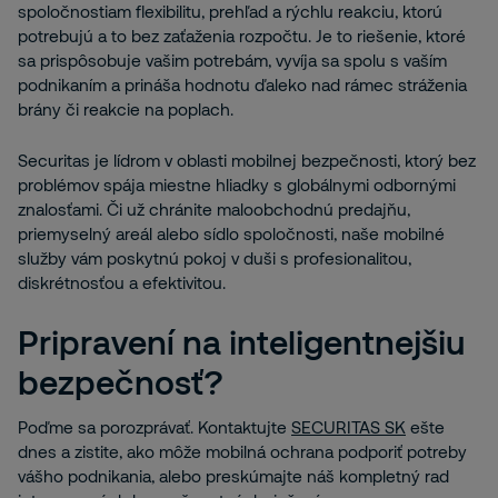
spoločnostiam flexibilitu, prehľad a rýchlu reakciu, ktorú
potrebujú a to bez zaťaženia rozpočtu. Je to riešenie, ktoré
sa prispôsobuje vašim potrebám, vyvíja sa spolu s vaším
podnikaním a prináša hodnotu ďaleko nad rámec stráženia
brány či reakcie na poplach.
Securitas je lídrom v oblasti mobilnej bezpečnosti, ktorý bez
problémov spája miestne hliadky s globálnymi odbornými
znalosťami. Či už chránite maloobchodnú predajňu,
priemyselný areál alebo sídlo spoločnosti, naše mobilné
služby vám poskytnú pokoj v duši s profesionalitou,
diskrétnosťou a efektivitou.
Pripravení na inteligentnejšiu
bezpečnosť?
Poďme sa porozprávať. Kontaktujte
SECURITAS SK
ešte
dnes a zistite, ako môže mobilná ochrana podporiť potreby
vášho podnikania, alebo preskúmajte náš kompletný rad