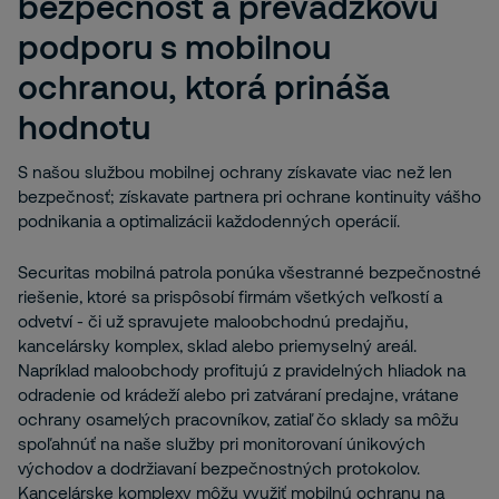
bezpečnosť a prevádzkovú
podporu s mobilnou
ochranou, ktorá prináša
hodnotu
S našou službou mobilnej ochrany získavate viac než len
bezpečnosť; získavate partnera pri ochrane kontinuity vášho
podnikania a optimalizácii každodenných operácií.
Securitas mobilná patrola ponúka všestranné bezpečnostné
riešenie, ktoré sa prispôsobí firmám všetkých veľkostí a
odvetví - či už spravujete maloobchodnú predajňu,
kancelársky komplex, sklad alebo priemyselný areál.
Napríklad maloobchody profitujú z pravidelných hliadok na
odradenie od krádeží alebo pri zatváraní predajne, vrátane
ochrany osamelých pracovníkov, zatiaľ čo sklady sa môžu
spoľahnúť na naše služby pri monitorovaní únikových
východov a dodržiavaní bezpečnostných protokolov.
Kancelárske komplexy môžu využiť mobilnú ochranu na