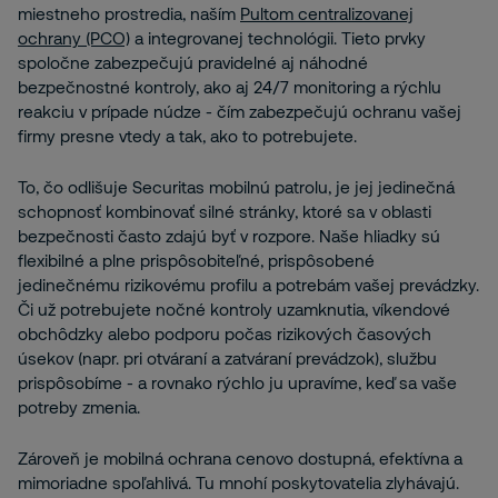
miestneho prostredia, naším
Pultom centralizovanej
ochrany (PCO)
a integrovanej technológii. Tieto prvky
spoločne zabezpečujú pravidelné aj náhodné
bezpečnostné kontroly, ako aj 24/7 monitoring a rýchlu
reakciu v prípade núdze - čím zabezpečujú ochranu vašej
firmy presne vtedy a tak, ako to potrebujete.
To, čo odlišuje Securitas mobilnú patrolu, je jej jedinečná
schopnosť kombinovať silné stránky, ktoré sa v oblasti
bezpečnosti často zdajú byť v rozpore. Naše hliadky sú
flexibilné a plne prispôsobiteľné, prispôsobené
jedinečnému rizikovému profilu a potrebám vašej prevádzky.
Či už potrebujete nočné kontroly uzamknutia, víkendové
obchôdzky alebo podporu počas rizikových časových
úsekov (napr. pri otváraní a zatváraní prevádzok), službu
prispôsobíme - a rovnako rýchlo ju upravíme, keď sa vaše
potreby zmenia.
Zároveň je mobilná ochrana cenovo dostupná, efektívna a
mimoriadne spoľahlivá. Tu mnohí poskytovatelia zlyhávajú.